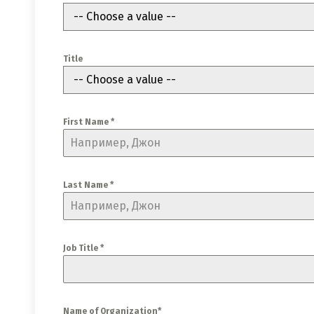
-- Choose a value --
Title
-- Choose a value --
First Name *
Last Name *
Job Title *
Name of Organization*