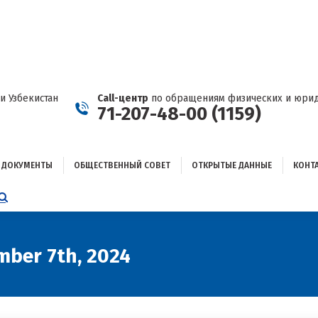
ДОКУМЕНТЫ
ОБЩЕСТВЕННЫЙ СОВЕТ
ОТКРЫТЫЕ ДАННЫЕ
КОНТАКТЫ
и Узбекистан
Call-центр
по обращениям физических и юрид
71-207-48-00 (1159)
ДОКУМЕНТЫ
ОБЩЕСТВЕННЫЙ СОВЕТ
ОТКРЫТЫЕ ДАННЫЕ
КОНТ
НИЦА
AGRAM
ЕТСЯ
ЫВАЕТСЯ
mber 7th, 2024
ОМ