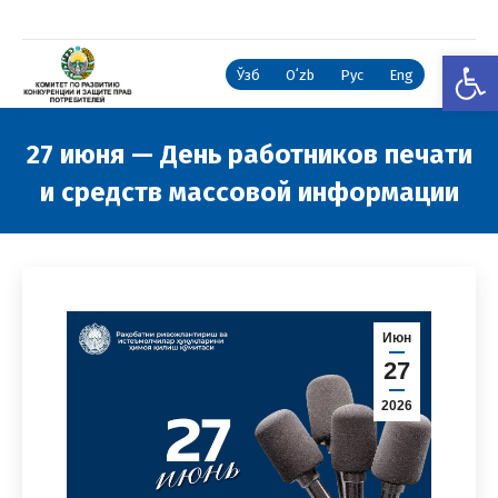
Откры
Ўзб
Oʻzb
Рус
Eng
27 июня — День работников печати
и средств массовой информации
Вы здесь:
Июн
27
2026