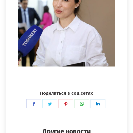
Поделиться в соц.сетях
Поделиться
Поделиться
Поделиться
Поделиться
Поделиться
в
в
в
в
в
Facebook
Twitter
Pinterest
WhatsApp
LinkedIn
Другие новости