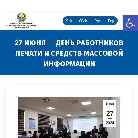
Откры
Ўзб
Oʻzb
Рус
Eng
27 ИЮНЯ — ДЕНЬ РАБОТНИКОВ
ПЕЧАТИ И СРЕДСТВ МАССОВОЙ
ИНФОРМАЦИИ
Вы здесь:
Июн
27
2024