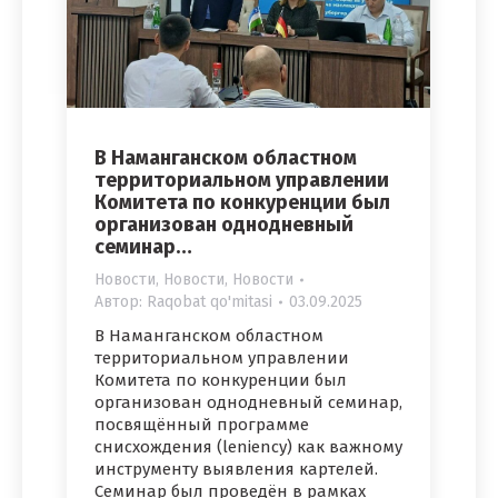
В Наманганском областном
территориальном управлении
Комитета по конкуренции был
организован однодневный
семинар…
Новости
,
Новости
,
Новости
Автор:
Raqobat qo'mitasi
03.09.2025
В Наманганском областном
территориальном управлении
Комитета по конкуренции был
организован однодневный семинар,
посвящённый программе
снисхождения (leniency) как важному
инструменту выявления картелей.
Семинар был проведён в рамках