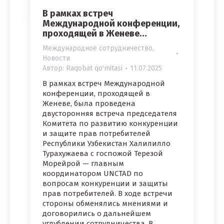
В рамках встреч
Международной конференции,
проходящей в Женеве…
Международное сотрудничество
,
Новости
Автор:
Raqobat qo'mitasi
11.07.2025
В рамках встреч Международной
конференции, проходящей в
Женеве, была проведена
двусторонняя встреча председателя
Комитета по развитию конкуренции
и защите прав потребителей
Республики Узбекистан Халилилло
Турахужаева с госпожой Терезой
Морейрой — главным
координатором UNCTAD по
вопросам конкуренции и защиты
прав потребителей. В ходе встречи
стороны обменялись мнениями и
договорились о дальнейшем
углублении сотрудничества. В