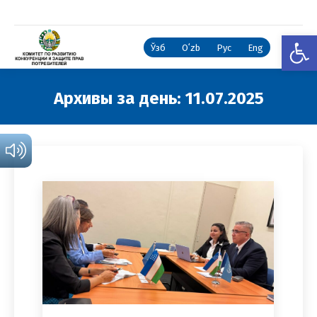
Откры
Ўзб
Oʻzb
Рус
Eng
Архивы за день:
11.07.2025
Вы здесь: