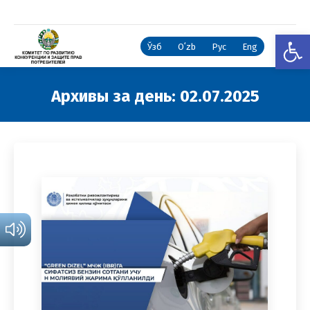
Откры
Ўзб
Oʻzb
Рус
Eng
Архивы за день:
02.07.2025
Вы здесь: