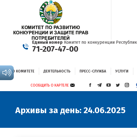
О КОМИТЕТЕ
ДЕЯТЕЛЬНОСТЬ
ПРЕСС-СЛУЖБА
УСЛУГИ
Единый номер
Комитет по конкуренции Республик
71-207-47-00
О КОМИТЕТЕ
ДЕЯТЕЛЬНОСТЬ
ПРЕСС-СЛУЖБА
УСЛУГИ
СООБЩИТЬ О КАРТЕЛЕ
СТРАНИЦА
СТРАНИЦА
СТРАНИЦА
СТРАНИЦА
СТРА
FACEBOOK
TELEGRAM
YOUTUBE
TWITTER
INST
ОТКРЫВАЕТСЯ
ОТКРЫВАЕТСЯ
ОТКРЫВАЕТСЯ
ОТКРЫВА
ОТКР
В
В
В
В
В
Архивы за день:
24.06.2025
НОВОМ
НОВОМ
НОВОМ
НОВОМ
НОВ
ОКНЕ
ОКНЕ
ОКНЕ
ОКНЕ
ОКНЕ