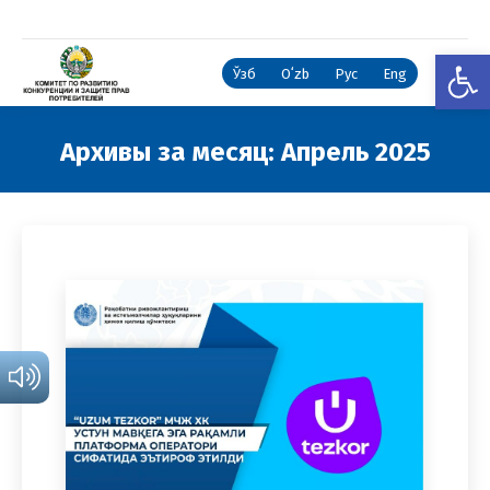
Откры
Ўзб
Oʻzb
Рус
Eng
Архивы за месяц:
Апрель 2025
Вы здесь: