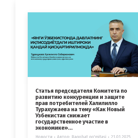
Статья председателя Комитета по
развитию конкуренции и защите
прав потребителей Халилилло
Турахужаева на тему «Как Новый
Узбекистан снижает
государственное участие в
экономике»…
Новости
Автор:
Raqobat qo'mitasi
21.01.2025