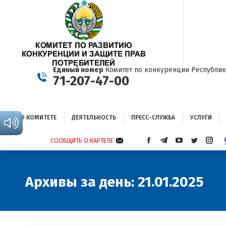
О КОМИТЕТЕ
ДЕЯТЕЛЬНОСТЬ
ПРЕСС-СЛУЖБА
УСЛУГИ
Единый номер
Комитет по конкуренции Республик
71-207-47-00
О КОМИТЕТЕ
ДЕЯТЕЛЬНОСТЬ
ПРЕСС-СЛУЖБА
УСЛУГИ
СООБЩИТЬ О КАРТЕЛЕ
СТРАНИЦА
СТРАНИЦА
СТРАНИЦА
СТРАНИЦА
СТРА
FACEBOOK
TELEGRAM
YOUTUBE
TWITTER
INST
ОТКРЫВАЕТСЯ
ОТКРЫВАЕТСЯ
ОТКРЫВАЕТСЯ
ОТКРЫВА
ОТКР
В
В
В
В
В
Архивы за день:
21.01.2025
НОВОМ
НОВОМ
НОВОМ
НОВОМ
НОВ
ОКНЕ
ОКНЕ
ОКНЕ
ОКНЕ
ОКНЕ