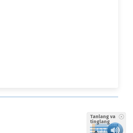
Tanlang va
tinglang