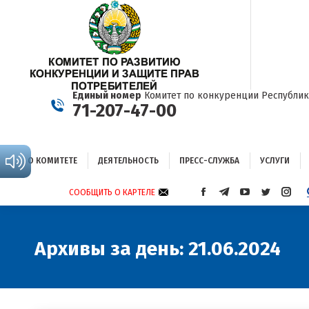
О КОМИТЕТЕ
ДЕЯТЕЛЬНОСТЬ
ПРЕСС-СЛУЖБА
УСЛУГИ
Единый номер
Комитет по конкуренции Республик
71-207-47-00
О КОМИТЕТЕ
ДЕЯТЕЛЬНОСТЬ
ПРЕСС-СЛУЖБА
УСЛУГИ
СООБЩИТЬ О КАРТЕЛЕ
СТРАНИЦА
СТРАНИЦА
СТРАНИЦА
СТРАНИЦА
СТРА
FACEBOOK
TELEGRAM
YOUTUBE
TWITTER
INST
ОТКРЫВАЕТСЯ
ОТКРЫВАЕТСЯ
ОТКРЫВАЕТСЯ
ОТКРЫВА
ОТКР
В
В
В
В
В
Архивы за день:
21.06.2024
НОВОМ
НОВОМ
НОВОМ
НОВОМ
НОВ
ОКНЕ
ОКНЕ
ОКНЕ
ОКНЕ
ОКНЕ