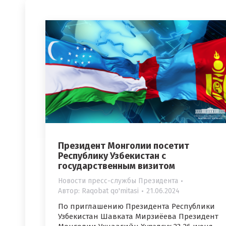
Президент Монголии посетит
Республику Узбекистан с
государственным визитом
Новости пресс-службы Президента
Автор:
Raqobat qo'mitasi
21.06.2024
По приглашению Президента Республики
Узбекистан Шавката Мирзиёева Президент