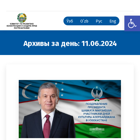
Откры
Ўзб
Oʻzb
Рус
Eng
Архивы за день:
11.06.2024
Вы здесь: