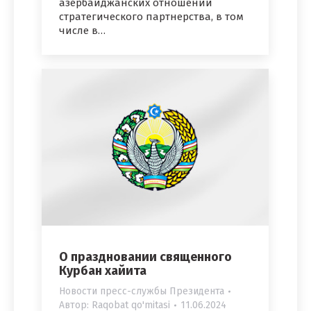
азербайджанских отношений
стратегического партнерства, в том
числе в…
О праздновании священного
Курбан хайита
Новости пресс-службы Президента
Автор:
Raqobat qo'mitasi
11.06.2024