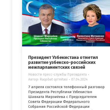
Президент Узбекистана отметил
развитие узбекско-российских
межпарламентских связей
Новости пресс-службы Президента
Автор:
Raqobat qo'mitasi
07.04.2024
7 апреля состоялся телефонный разговор
Президента Республики Узбекистан
Шавката Мирзиёева с Председателем
Совета Федерации Федерального
Собрания Российской Федерации