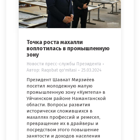
Точка роста махалли
воплотилась в промышленную
зону
Новости пресс-службы Президента
Автор:
Raqobat qo'mitasi
25.03.2024
Президент Шавкат Мирзиёев
посетил молодежную малую
промышленную зону «Кумтепа» в
Уйчинском районе Наманганской
области. Вопросы развития
исторически сложившихся в
махаллях профессий и ремесел,
превращение их в драйверы и
посредством этого повышение
занятости и доходов населения