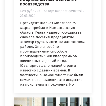
производства
Без рубрики
Автор:
Raqobat qo'mitasi
25.03.2024
Президент Шавкат Мирзиёев 25
марта прибыл в Наманганскую
область. Глава нашего государства
сначала посетил предприятие
«Гавхар груп» в Янги-Наманганском
районе. Оно способно
промышленным способом
производить 1 200 килограммов
ювелирных изделий в год.
Ювелирное дело нашей страны
известно с давних времен. В
частности, в Намангане также были
семьи, передававшие это искусство
из поколения в поколение. Но…