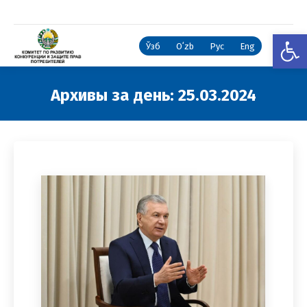
Откры
Ўзб
Oʻzb
Рус
Eng
Архивы за день:
25.03.2024
Вы здесь: