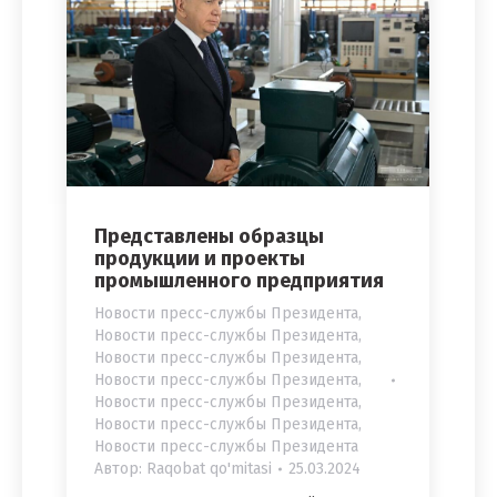
Представлены образцы
продукции и проекты
промышленного предприятия
Новости пресс-службы Президента
,
Новости пресс-службы Президента
,
Новости пресс-службы Президента
,
Новости пресс-службы Президента
,
Новости пресс-службы Президента
,
Новости пресс-службы Президента
,
Новости пресс-службы Президента
Автор:
Raqobat qo'mitasi
25.03.2024