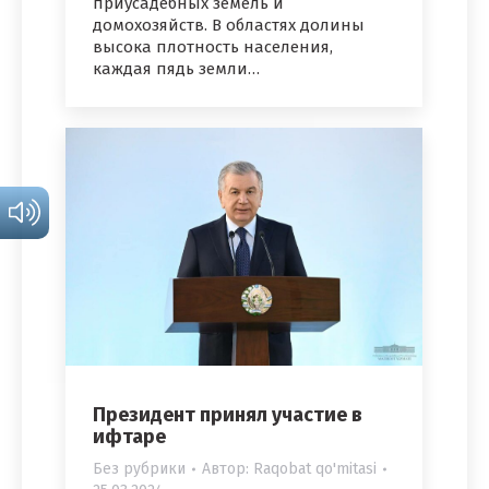
приусадебных земель и
домохозяйств. В областях долины
высока плотность населения,
каждая пядь земли…
Президент принял участие в
ифтаре
Без рубрики
Автор:
Raqobat qo'mitasi