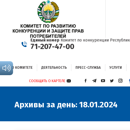
О КОМИТЕТЕ
ДЕЯТЕЛЬНОСТЬ
ПРЕСС-СЛУЖБА
УСЛУГИ
Единый номер
Комитет по конкуренции Республик
71-207-47-00
О КОМИТЕТЕ
ДЕЯТЕЛЬНОСТЬ
ПРЕСС-СЛУЖБА
УСЛУГИ
СООБЩИТЬ О КАРТЕЛЕ
СТРАНИЦА
СТРАНИЦА
СТРАНИЦА
СТРАНИЦА
СТРА
FACEBOOK
TELEGRAM
YOUTUBE
TWITTER
INST
ОТКРЫВАЕТСЯ
ОТКРЫВАЕТСЯ
ОТКРЫВАЕТСЯ
ОТКРЫВА
ОТКР
В
В
В
В
В
Архивы за день:
18.01.2024
НОВОМ
НОВОМ
НОВОМ
НОВОМ
НОВ
ОКНЕ
ОКНЕ
ОКНЕ
ОКНЕ
ОКНЕ