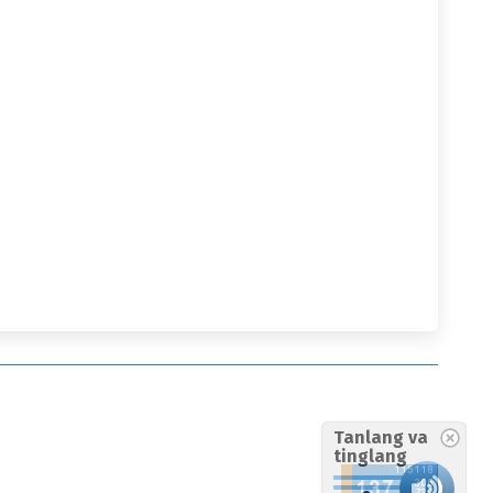
Tanlang va
tinglang