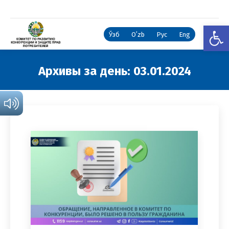
Откры
Ўзб
Oʻzb
Рус
Eng
Архивы за день:
03.01.2024
Вы здесь: