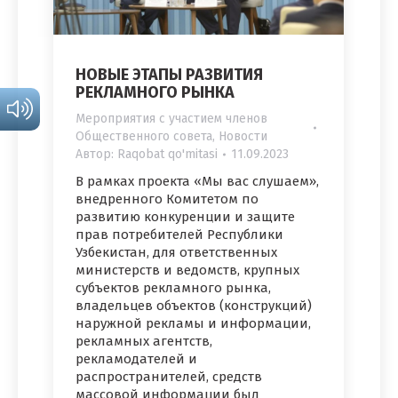
НОВЫЕ ЭТАПЫ РАЗВИТИЯ
РЕКЛАМНОГО РЫНКА
Мероприятия с участием членов
Общественного совета
,
Новости
Автор:
Raqobat qo'mitasi
11.09.2023
В рамках проекта «Мы вас слушаем»,
внедренного Комитетом по
развитию конкуренции и защите
прав потребителей Республики
Узбекистан, для ответственных
министерств и ведомств, крупных
субъектов рекламного рынка,
владельцев объектов (конструкций)
наружной рекламы и информации,
рекламных агентств,
рекламодателей и
распространителей, средств
массовой информации был