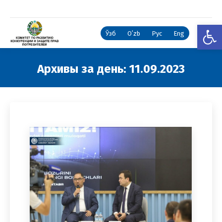
Откры
Ўзб
Oʻzb
Рус
Eng
Архивы за день:
11.09.2023
Вы здесь: