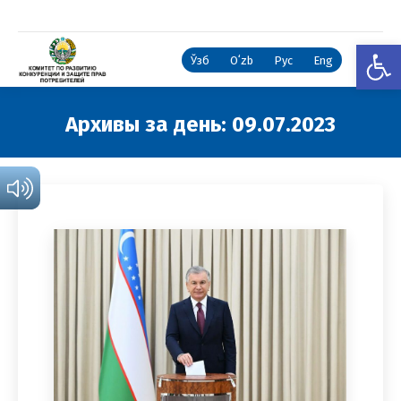
Откры
Ўзб
Oʻzb
Рус
Eng
Архивы за день:
09.07.2023
Вы здесь: