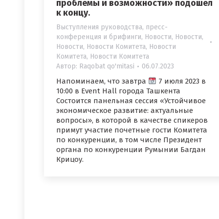
проблемы и возможности» подошел
к концу.
Выступления руководства, пресс-
конференция и брифинги
,
Новости
,
Новости
,
Новости
,
Новости Комитета
,
Новости
Комитета
,
Новости Комитета
Автор:
Raqobat qo'mitasi
06.07.2023
Напоминаем, что завтра
7 июля 2023 в
10:00 в Event Hall города Ташкента
Состоится панельная сессия «Устойчивое
экономическое развитие: актуальные
вопросы», в которой в качестве спикеров
примут участие почетные гости Комитета
по конкуренции, в том числе Президент
органа по конкуренции Румынии Багдан
Крицоу.