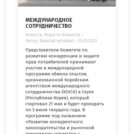
МЕЖДУНАРОДНОЕ
СОТРУДНИЧЕСТВО
Новости
,
Новости Комитета
Автор:
Raqobat qo'mitasi
23.05.2023
Представители Комитета по
развитию конкуренции и защите
прав потребителей принимают
участие в международной
программе обмена опытом,
организованной Корейским
агентством международного
сотрудничества (KOICA) в Сеуле
(Республика Корея), который
стартовал 21 мая и будет проходить
по 3 июня текущего года. В
программе под названием
«Развитие конкурентного
законодательства и рыночной
экономики» совместно с