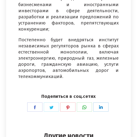
бизнесменами и иностранными
инвесторами в сфере деятельности,
разработки и реализации предложений по
устранению факторов, препятствующих
конкуренции;
Постепенно будет внедряться институт
независимых регуляторов рынка в сферах
естественной монополии, включая
электроэнергию, природный газ, железные
дороги, гражданскую авиацию, услуги
аэропортов, автомобильных дорог и
телекоммуникаций.
Поделиться в соц.сетях
Поделиться
Поделиться
Поделиться
Поделиться
Поделиться
в
в
в
в
в
Facebook
Twitter
Pinterest
WhatsApp
LinkedIn
Другие новости