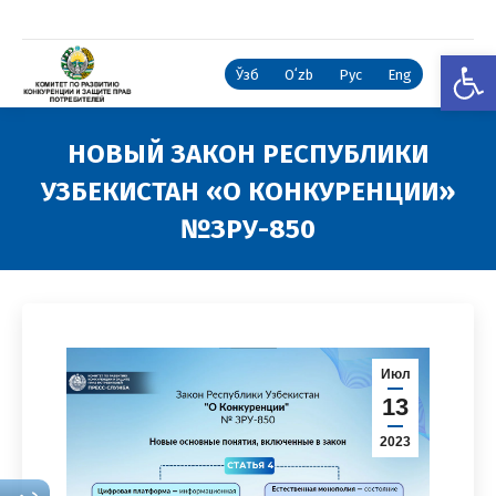
Откры
Ўзб
Oʻzb
Рус
Eng
НОВЫЙ ЗАКОН РЕСПУБЛИКИ
УЗБЕКИСТАН «О КОНКУРЕНЦИИ»
№ЗРУ-850
Вы здесь:
Июл
13
2023